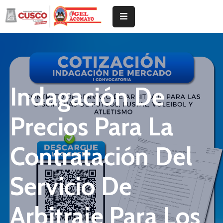
Inicio
Institucional
Indagación De
Tramites
Noticias
Precios Para La
Documentos
De
Contratación Del
Gestión
Servicio De
Arbitraje Para Los