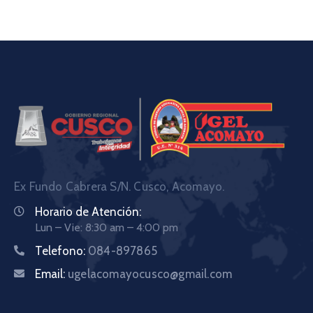
Ex Fundo Cabrera S/N. Cusco, Acomayo.
Horario de Atención:
Lun – Vie: 8:30 am – 4:00 pm
Telefono:
084-897865
Email:
ugelacomayocusco@gmail.com